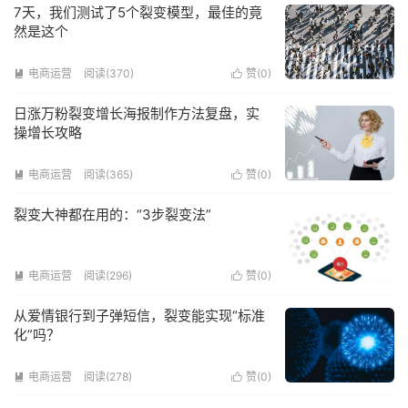
7天，我们测试了5个裂变模型，最佳的竟
然是这个
电商运营
阅读(370)
赞(
0
)


日涨万粉裂变增长海报制作方法复盘，实
操增长攻略
电商运营
阅读(365)
赞(
0
)


裂变大神都在用的：“3步裂变法”
电商运营
阅读(296)
赞(
0
)


从爱情银行到子弹短信，裂变能实现“标准
化”吗？
电商运营
阅读(278)
赞(
0
)

