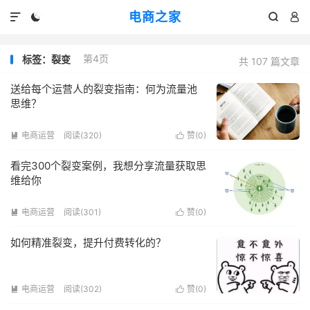
电商之家




第4页
标签：裂变
共 107 篇文章
送给每个运营人的裂变指南：何为流量池
思维？
电商运营
阅读(320)
赞(
0
)


看完300个裂变案例，我想分享流量获取思
维给你
电商运营
阅读(301)
赞(
0
)


如何精准裂变，提升付费转化的？
电商运营
阅读(302)
赞(
0
)

