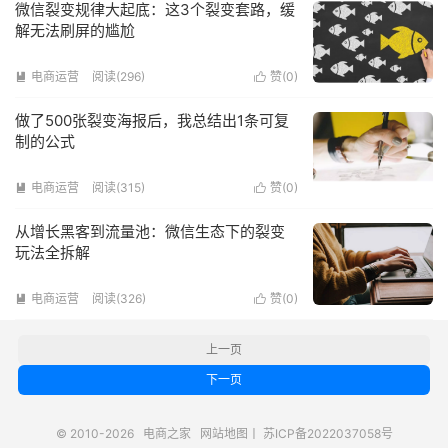
微信裂变规律大起底：这3个裂变套路，缓
解无法刷屏的尴尬
电商运营
阅读(296)
赞(
0
)


做了500张裂变海报后，我总结出1条可复
制的公式
电商运营
阅读(315)
赞(
0
)


从增长黑客到流量池：微信生态下的裂变
玩法全拆解
电商运营
阅读(326)
赞(
0
)


上一页
下一页
© 2010-2026
电商之家
网站地图
丨
苏ICP备2022037058号