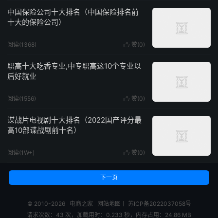
中国保险公司十大排名（中国保险排名前
十大的保险公司）
阅读(1368)
赞(
0
)

职高十大吃香专业,中专职高这10个专业以
后好就业
阅读(1556)
赞(
0
)

谍战片电视剧十大排名（2022国产评分最
高10部谍战剧前十名）
阅读(1W+)
赞(
0
)

下一页
© 2010-2026
电商之家
网站地图
丨
苏ICP备2022037058号
请求次数：43 次，加载用时：0.233 秒，内存占用：24.86 MB