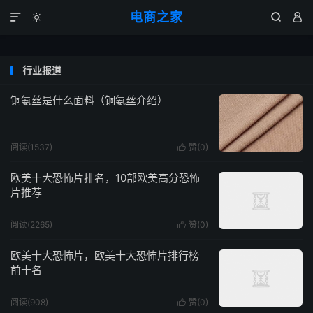
电商之家




行业报道
铜氨丝是什么面料（铜氨丝介绍）
阅读(1537)
赞(
0
)

欧美十大恐怖片排名，10部欧美高分恐怖
片推荐
阅读(2265)
赞(
0
)

欧美十大恐怖片，欧美十大恐怖片排行榜
前十名
阅读(908)
赞(
0
)
