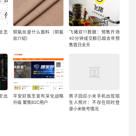
拾怎
铜氨丝是什么面料（铜氨
飞猪双11数据：预售开场
丝介绍）
40分钟成交额已超去年预
售首日全天
安出
平安好医生宣布深化战略
男子回应小米手机出现陌
升级 聚焦B2C用户
生人照片：不存在同时登
录小米账号情况