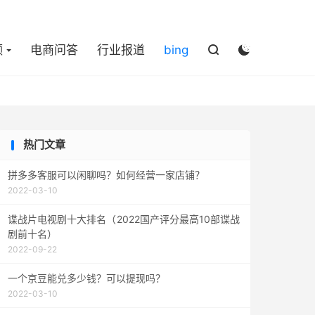

频
电商问答
行业报道
bing


热门文章
拼多多客服可以闲聊吗？如何经营一家店铺？
2022-03-10
谍战片电视剧十大排名（2022国产评分最高10部谍战
剧前十名）
2022-09-22
一个京豆能兑多少钱？可以提现吗？
2022-03-10