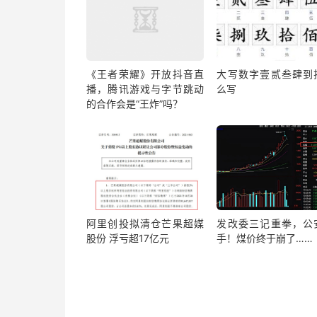
《王者荣耀》开放抖音直
大写数字壹贰叁肆到
播，腾讯游戏与字节跳动
么写
的合作会是“王炸”吗？
阿里创投拟清仓芒果超媒
发改委三记重拳，公
股份 浮亏超17亿元
手！煤价终于崩了……