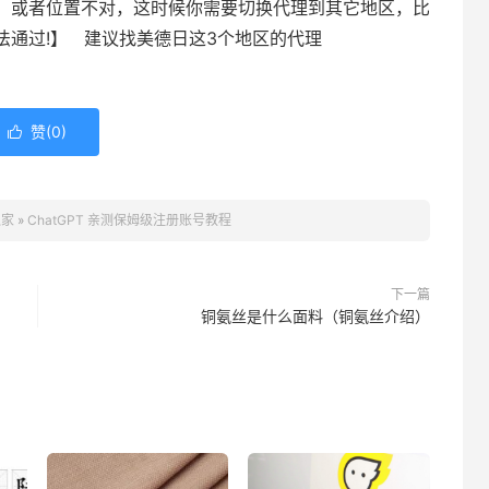
，或者位置不对，这时候你需要切换代理到其它地区，比
法通过!】 建议找美德日这3个地区的代理
赞(
0
)

之家
»
ChatGPT 亲测保姆级注册账号教程
下一篇
铜氨丝是什么面料（铜氨丝介绍）