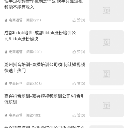
快手短视频合作机制是什么 快手只靠短视
频能不能有收入
电商运营
阅读(211)
赞(
0
)


成都tiktok培训-成都tiktok涨粉培训公
司/tiktok涨粉秘诀
电商运营
阅读(220)
赞(
0
)


湖州抖音培训-直播培训公司/如何让短视频
快速上热门
电商运营
阅读(208)
赞(
0
)


嘉兴抖音培训-嘉兴短视频培训公司/抖音引
流培训
电商运营
阅读(193)
赞(
0
)


绍兴抖音培训-短视频培训公司/短视频怎么