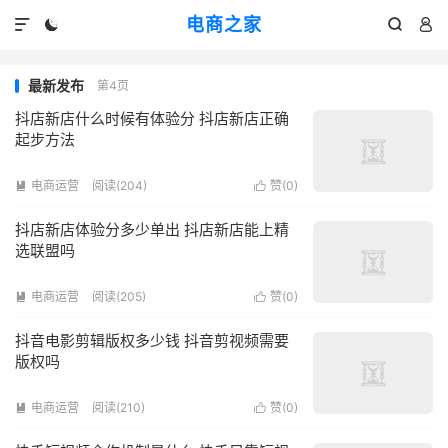
电商之家




最新发布
第4页
抖店新店什么时候有体验分 抖店新店正确
起步方法
电商运营
阅读(204)
赞(
0
)


抖店新店体验分多少单出 抖店新店能上精
选联盟吗
电商运营
阅读(205)
赞(
0
)


抖音电影剪辑版权多少钱 抖音剪视频需要
版权吗
电商运营
阅读(210)
赞(
0
)

