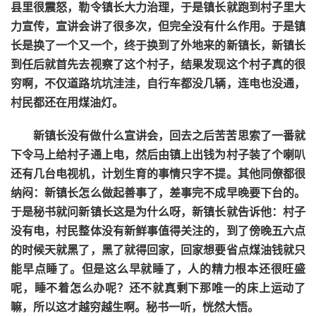
县里很震怒，勒令镇长大力治理，于是镇长就跑到村子里大
力宣传，宣讲会讲了很多次，但完全没有什么作用。于是镇
长是换了一个又一个，终于换到了外地来的新镇长，新镇长
到任后就首先去视察了这个村子，结果发现这个村子真的很
穷啊，不仅道路坑坑洼洼，自行车都没几辆，连电也没通，
村民都还在用煤油灯。
新镇长没有做什么宣讲会，回去之后苦苦思索了一番就
下令马上给村子通上电，然后由镇上出钱为村子装了个喇叭
还有几台电视机，计划生育的事情只字不提。其他同僚都很
纳闷：新镇长怎么做起善事了，差事完不成早晚要下台的。
于是秘书就问新镇长这是为什么呀，新镇长就告诉他：村子
没有电，村民整体没有新鲜事值得关注的，到了傍晚五六点
的时候天就黑了，黑了就得回家，回家想要省点煤油钱就只
能早点睡了。但是这么早就睡了，人的精力根本还很旺盛
呢，睡不着怎么办呢？还不就真剩下那唯一的床上运动了
嘛，所以这才越穷越生啊。秘书一听，恍然大悟。