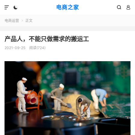
电商之家




电商运营
正文

产品人，不能只做需求的搬运工
2021-09-25
阅读(724)