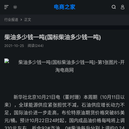
电商之家




行业报道
正文

柴油多少钱一吨(国标柴油多少钱一吨)
2021-10-25
阅读(244)
新华社北京10月21日电（董时珊）本周期（10月11日以
来），全球能源供应紧张担忧不减，石油供应增长动力不
足，国际油价进一步走高，布伦特原油期货价格突破85美
元/桶。预计10月22日24时起，国内成品油价格每吨将上调
310元左右，折合92#汽油、0#柴油每升分别上调约0.24