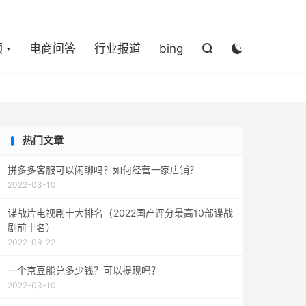

频
电商问答
行业报道
bing


热门文章
拼多多客服可以闲聊吗？如何经营一家店铺？
2022-03-10
谍战片电视剧十大排名（2022国产评分最高10部谍战
剧前十名）
2022-09-22
一个京豆能兑多少钱？可以提现吗？
2022-03-10